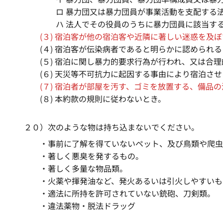
ロ 暴力団又は暴力団員が事業活動を支配する
ハ 法人でその役員のうちに暴力団員に該当す
(３) 宿泊客が他の宿泊客や近隣に著しい迷惑を及
(４) 宿泊客が伝染病者であると明らかに認められ
(５) 宿泊に関し暴力的要求行為が行われ、又は合
(６) 天災等不可抗力に起因する事由により宿泊さ
(７) 宿泊者が部屋を汚す、ゴミを放置する、備
(８) 本約款の規則に従わないとき。
２０）次のような物は持ち込まないでください。
・事前に了解を得ていないペット、及び鳥類や爬虫
・著しく悪臭を発するもの。
・著しく多量な物品類。
・火薬や揮発油など、発火あるいは引火しやすいも
・適法に所持を許可されていない銃砲、刀剣類。
・違法薬物・脱法ドラッグ