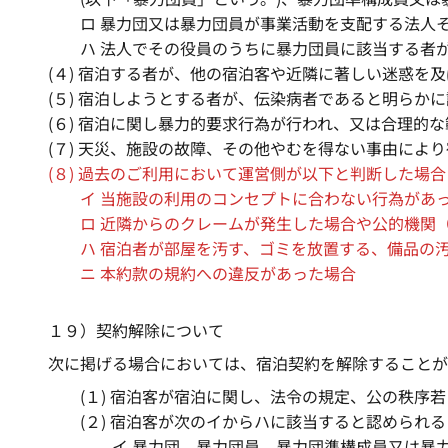
ロ 暴力団又は暴力団員が事業活動を支配する法人
ハ 法人でその役員のうちに暴力団員に該当する者
(４) 宿泊する者が、他の宿泊客や近隣に著しい迷惑を
(５) 宿泊しようとする者が、伝染病者であると明らか
(６) 宿泊に関し暴力的要求行為が行われ、又は合理的
(７) 天災、施設の故障、その他やむを得ない事由によ
(８) 過去のご利用において運営側が以下と判断した場合
イ 当施設の利用のコンセプトに合わない行為があ
ロ 近隣からのクレームが発生した場合や公的機関
ハ 宿泊者が部屋を汚す、ゴミを放置する、備品の
ニ 本約款の規約への違反があった場合
１９）契約解除について
次に掲げる場合においては、宿泊契約を解除することが
(１) 宿泊客が宿泊に関し、法令の規定、公の秩
(２) 宿泊客が次のイからハに該当すると認められ
イ 暴力団、暴力団員、暴力団準構成員又は暴