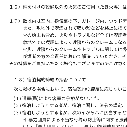
１６）備え付けの設備以外の火気のご使用（たき火等）は
１７）敷地内は室内、換気扇の下、ガレージ内、ウッドデ
また、敷地外で喫煙されて吸い殻などを路上に捨てる
火の始末も含め、火災やトラブルなど全ては喫煙者
敷地外での喫煙によって近隣からのクレームになるこ
火災、近隣からのクレームやトラブルに関しては弊社
喫煙者の方の全責任において解決していただき、そのことで
その補償をご負担いただく場合もございますのでご注意く
１８）宿泊契約締結の拒否について
次に掲げる場合において、宿泊契約の締結に応じないこ
(１) 満室(員)により客室の余裕がないとき。
(２) 宿泊しようとする者が、宿泊に関し、法令の規
(３) 宿泊しようとする者が、次のイからハに該当する
イ 暴力団員による不当な行為の防止等に関する法律(
(以下「暴力団員」という。)、暴力団準構成員又