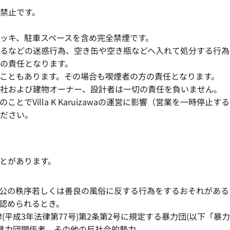
禁止です。
ッキ、駐車スペースを含め完全禁煙です。
などの迷惑行為、空き缶や空き瓶などへ入れて処分する行為
の責任となります。
ともあります。その場合も喫煙者の方の責任となります。
および建物オーナー、設計者は一切の責任を負いません。
Villa K Karuizawaの運営に影響（営業を一時停止
ださい。
とがあります。
定、公の秩序若しくは善良の風俗に反する行為をするおそれがあ
と認められるとき。
平成3年法律第77号)第2条第2号に規定する暴力団(以下「暴
は暴力団関係者、その他の反社会的勢力