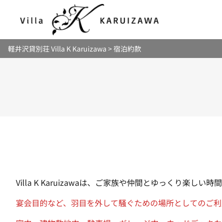
内
容
を
ス
軽井沢貸別荘 Villa K Karuizawa
>
宿泊約款
キ
ッ
プ
Villa K Karuizawaは、ご家族や仲間とゆっく
宴会目的など、羽目を外して騒ぐための場所としてのご利