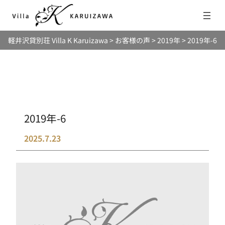
内
容
を
軽井沢貸別荘 Villa K Karuizawa
>
お客様の声
>
2019年
>
2019年-6
ス
キ
ッ
プ
2019年-6
2025.7.23