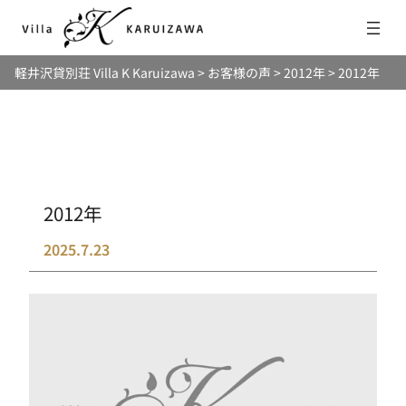
内
容
を
軽井沢貸別荘 Villa K Karuizawa
>
お客様の声
>
2012年
>
2012年
ス
キ
ッ
プ
2012年
2025.7.23