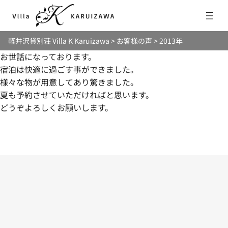
内
容
を
軽井沢貸別荘 Villa K Karuizawa
>
お客様の声
>
2013年
ス
キ
お世話になっております。
ッ
宿泊は快適に過ごす事ができました。
プ
様々な物が用意してあり驚きました。
夏も予約させていただければと思います。
どうぞよろしくお願いします。